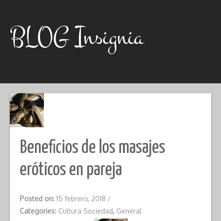
Skip
to
content
BLOG Insignia
Beneficios de los masajes
eróticos en pareja
Posted on:
15 febrero, 2018
/
Categories:
Cultura Sociedad
,
General