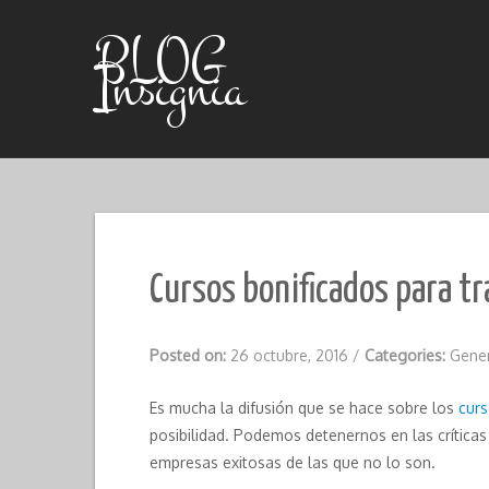
Skip
to
BLOG
content
Insignia
Cursos bonificados para tr
Posted on:
26 octubre, 2016
/
Categories:
Gene
Es mucha la difusión que se hace sobre los
curs
posibilidad. Podemos detenernos en las críticas
empresas exitosas de las que no lo son.