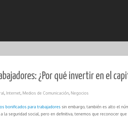
abajadores: ¿Por qué invertir en el cap
ral
,
Internet
,
Medios de Comunicación
,
Negocios
os bonificados para trabajadores
sin embargo, también es alto el nú
 a la seguridad social, pero en definitiva, tenemos que reconocer que