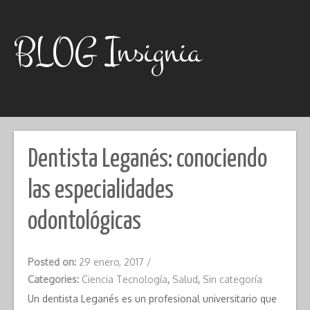
Skip
to
content
BLOG Insignia
Dentista Leganés: conociendo
las especialidades
odontológicas
Posted on:
29 enero, 2017
/
Categories:
Ciencia Tecnología
,
Salud
,
Sin categoría
Un dentista Leganés es un profesional universitario que