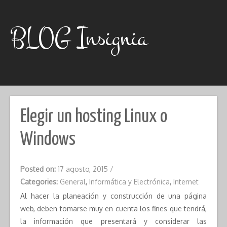
Skip
to
content
BLOG Insignia
Elegir un hosting Linux o
Windows
Posted on:
17 agosto, 2015
/
Categories:
General
,
Informática y Electrónica
,
Internet
Al hacer la planeación y construcción de una página
web, deben tomarse muy en cuenta los fines que tendrá,
la información que presentará y considerar las