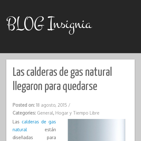
Skip
to
content
BLOG Insignia
Las calderas de gas natural
llegaron para quedarse
Posted on:
18 agosto, 2015
/
Categories:
General
,
Hogar y Tiempo Libre
Las
calderas de gas
natural
están
diseñadas para