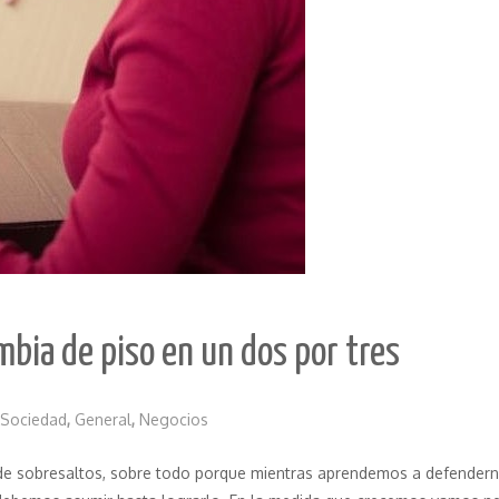
mbia de piso en un dos por tres
 Sociedad
,
General
,
Negocios
o de sobresaltos, sobre todo porque mientras aprendemos a defendern