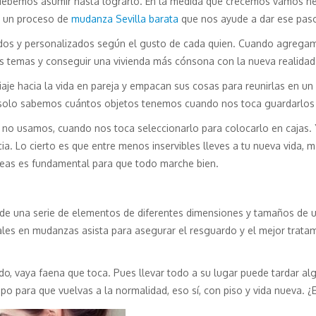
debemos asumir hasta lograrlo. En la medida que crecemos vamos nec
r un proceso de
mudanza Sevilla barata
que nos ayude a dar ese pas
cidos y personalizados según el gusto de cada quien. Cuando agrega
 temas y conseguir una vivienda más cónsona con la nueva realidad 
e hacia la vida en pareja y empacan sus cosas para reunirlas en un l
, solo sabemos cuántos objetos tenemos cuando nos toca guardarlos 
o usamos, cuando nos toca seleccionarlo para colocarlo en cajas. 
. Lo cierto es que entre menos inservibles lleves a tu nueva vida, m
areas es fundamental para que todo marche bien.
 de una serie de elementos de diferentes dimensiones y tamaños de un
ales en mudanzas asista para asegurar el resguardo y el mejor trata
o, vaya faena que toca. Pues llevar todo a su lugar puede tardar alg
po para que vuelvas a la normalidad, eso sí, con piso y vida nueva. ¿E