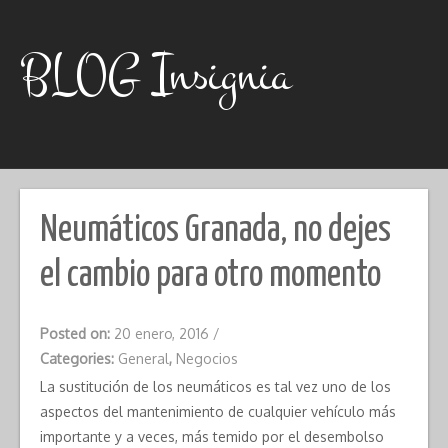
Skip
to
content
BLOG Insignia
Neumáticos Granada, no dejes
el cambio para otro momento
Posted on:
20 enero, 2016
/
Categories:
General
,
Negocios
La sustitución de los neumáticos es tal vez uno de los
aspectos del mantenimiento de cualquier vehículo más
importante y a veces, más temido por el desembolso