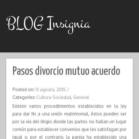
Skip
to
content
BLOG Insignia
Pasos divorcio mutuo acuerdo
Posted on:
13 agosto, 2015
/
Categories:
Cultura Sociedad
,
General
Existen varios procedimientos establecidos en la ley
para dar fin a una unión matrimonial, éstos pueden ser
por la vía del litigio donde las partes no hallan un lugar
común para establecer convenios que les satisfagan por
igual o, por el contrario, la pareja ha establecido una