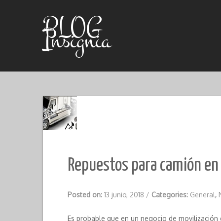
Skip
to
BLOG
content
Insignia
Repuestos para camión en 
Posted on:
13 junio, 2018
/
Categories:
General
,
Es probable que en un negocio de movilización 