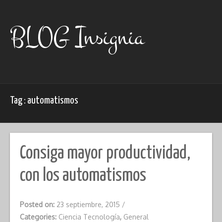
Skip
to
content
BLOG Insignia
Tag : automatismos
Consiga mayor productividad,
con los automatismos
Posted on:
23 septiembre, 2015
/
Categories:
Ciencia Tecnología
,
General