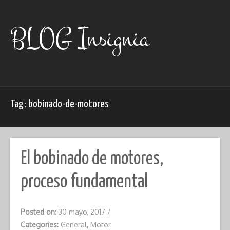
Skip
to
content
BLOG Insignia
Tag : bobinado-de-motores
El bobinado de motores,
proceso fundamental
Posted on:
30 mayo, 2017
/
Categories:
General
,
Motor