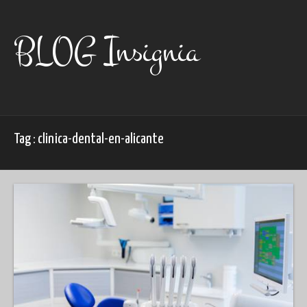
Skip
to
content
BLOG Insignia
Tag : clinica-dental-en-alicante