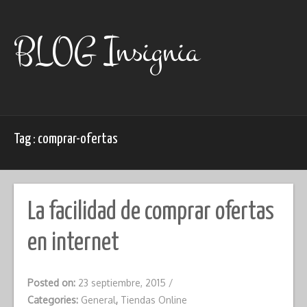
Skip
to
content
BLOG Insignia
Tag : comprar-ofertas
La facilidad de comprar ofertas
en internet
Posted on:
23 septiembre, 2015
/
Categories:
General
,
Tiendas Online