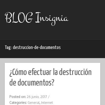
Skip
to
content
BLOG Insignia
Tag : destruccion-de-documentos
¿Cómo efectuar la destrucción
de documentos?
Posted on:
26 junio, 2017
/
Categories:
General
,
Internet