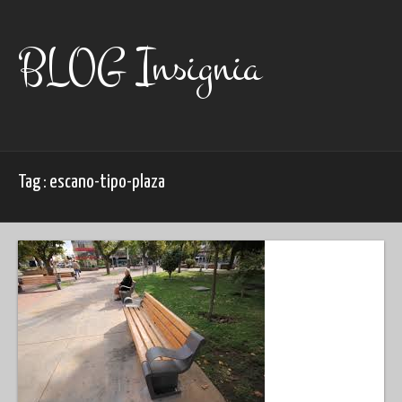
Skip
to
content
BLOG Insignia
Tag : escano-tipo-plaza