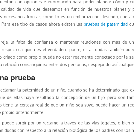
 cuentan con opciones e información para poder planear cómo y c
la calidad de vida que deseamos en función de nuestros planes y 
s necesario afrontar, como lo es un embarazo no deseado, que al
. Para ese tipo de casos ahora existen las
pruebas de paternidad
que
areja, la falta de confianza o mantener relaciones con mas de 
respecto a quien es el verdadero padre, estas dudas también pued
 niño criado como propio pueda no estar realmente conectado por la s
una relación consanguínea entre dos personas, despejando así cualqui
una prueba
 reclamar la paternidad de un niño, cuando se ha determinado que ex
ue de ellas haya resultado la concepción de un hijo, pero son ta
no tiene la certeza real de que un niño sea suyo, puede hacer un r
o propio anteriormente.
 puede surgir por un reclamo a través de las vías legales, o bie
n dudas con respecto a la relación biológica de los padres con los hi