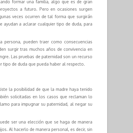
uando formar una familia, algo que es de gran
proyectos a futuro. Pero en ocasiones surgen
gunas veces ocurren de tal forma que surgirán
 ayudan a aclarar cualquier tipo de duda, para
una persona, pueden traer como consecuencias
en surgir tras muchos años de convivencia en
angre. Las pruebas de paternidad son un recurso
er tipo de duda que pueda haber al respecto.
iste la posibilidad de que la madre haya tenido
mbién solicitadas en los casos que reclaman lo
eclamo para impugnar su paternidad, al negar su
n puede ser una elección que se haga de manera
jos. Al hacerlo de manera personal, es decir, sin