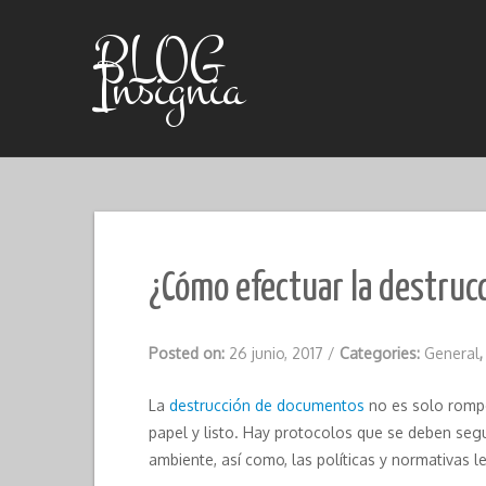
Skip
to
BLOG
content
Insignia
¿Cómo efectuar la destru
Posted on:
26 junio, 2017
/
Categories:
General
La
destrucción de documentos
no es solo romp
papel y listo. Hay protocolos que se deben segui
ambiente, así como, las políticas y normativas l