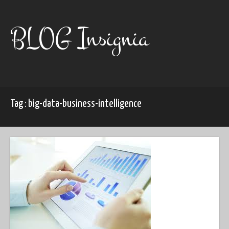
Skip
to
content
BLOG Insignia
Tag : big-data-business-intelligence