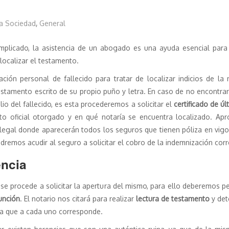
ra Sociedad
,
General
mplicado, la asistencia de un abogado es una ayuda esencial para f
localizar el testamento.
ción personal de fallecido para tratar de localizar indicios de la
testamento escrito de su propio puño y letra. En caso de no encontr
io del fallecido, es esta procederemos a solicitar el
certificado de ú
nto oficial otorgado y en qué notaría se encuentra localizado. Apr
 legal donde aparecerán todos los seguros que tienen póliza en vigo
odremos acudir al seguro a solicitar el cobro de la indemnización cor
encia
 se procede a solicitar la apertura del mismo, para ello deberemos p
función
. El notario nos citará para realizar
lectura de testamento
y det
cia que a cada uno corresponde.