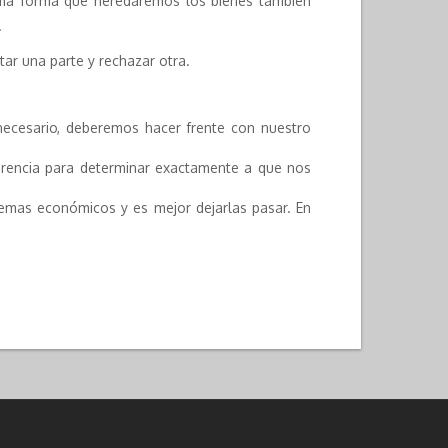
isma forma que heredaremos los bienes también
.
ar una parte y rechazar otra.
s necesario, deberemos hacer frente con nuestro
herencia para determinar exactamente a que nos
lemas económicos y es mejor dejarlas pasar. En