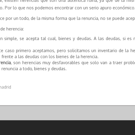
r, existen herencias que son una auténtica ruina, ya que de la m
ido. Por lo que nos podemos encontrar con un serio apuro económico
e por un todo, de la misma forma que la renuncia, no se puede acept
de herencia:
ón simple, se acepta tal cual, bienes y deudas. A las deudas, si e
ste caso primero aceptamos, pero solicitamos un inventario de la 
 frente a las deudas con los bienes de la herencia.
rencia
, son herencias muy desfavorables que solo van a traer prob
e renuncia a todo, bienes y deudas.
madrid